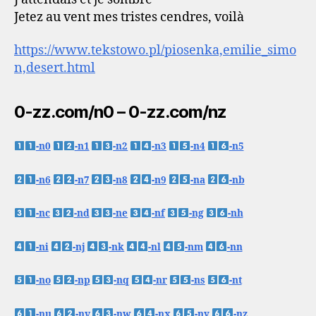
Jetez au vent mes tristes cendres, voilà
https://www.tekstowo.pl/piosenka,emilie_simo
n,desert.html
0-zz.com/n0 – 0-zz.com/nz
-n0
-n1
-n2
-n3
-n4
-n5
-n6
-n7
-n8
-n9
-na
-nb
-nc
-nd
-ne
-nf
-ng
-nh
-ni
-nj
-nk
-nl
-nm
-nn
-no
-np
-nq
-nr
-ns
-nt
-nu
-nv
-nw
-nx
-ny
-nz