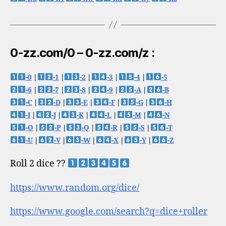
0-zz.com/0 – 0-zz.com/z :
-0
|
-1
|
-2
|
-3
|
-4
|
-5
-6
|
-7
|
-8
|
-9
|
-A
|
-B
-C
|
-D
|
-E
|
-F
|
-G
|
-H
-I
|
-J
|
-K
|
-L
|
-M
|
-N
-O
|
-P
|
-Q
|
-R
|
-S
|
-T
-U
|
-V
|
-W
|
-X
|
-Y
|
-Z
Roll 2 dice ??
https://www.random.org/dice/
https://www.google.com/search?q=dice+roller