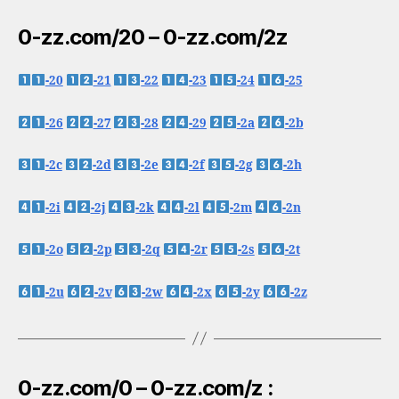
0-zz.com/20 – 0-zz.com/2z
-20
-21
-22
-23
-24
-25
-26
-27
-28
-29
-2a
-2b
-2c
-2d
-2e
-2f
-2g
-2h
-2i
-2j
-2k
-2l
-2m
-2n
-2o
-2p
-2q
-2r
-2s
-2t
-2u
-2v
-2w
-2x
-2y
-2z
0-zz.com/0 – 0-zz.com/z :