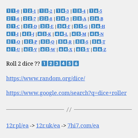
-0
|
-1
|
-2
|
-3
|
-4
|
-5
-6
|
-7
|
-8
|
-9
|
-A
|
-B
-C
|
-D
|
-E
|
-F
|
-G
|
-H
-I
|
-J
|
-K
|
-L
|
-M
|
-N
-O
|
-P
|
-Q
|
-R
|
-S
|
-T
-U
|
-V
|
-W
|
-X
|
-Y
|
-Z
Roll 2 dice ??
https://www.random.org/dice/
https://www.google.com/search?q=dice+roller
12r.pl/ea
->
12r.uk/ea
->
7hi7.com/ea