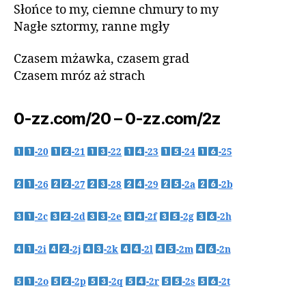
Słońce to my, ciemne chmury to my
Nagłe sztormy, ranne mgły
Czasem mżawka, czasem grad
Czasem mróz aż strach
0-zz.com/20 – 0-zz.com/2z
-20
-21
-22
-23
-24
-25
-26
-27
-28
-29
-2a
-2b
-2c
-2d
-2e
-2f
-2g
-2h
-2i
-2j
-2k
-2l
-2m
-2n
-2o
-2p
-2q
-2r
-2s
-2t