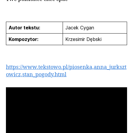
Autor tekstu:
Jacek Cygan
Kompozytor:
Krzesimir Dębski
https://www.tekstowo.pl/piosenka,anna_jurkszt
owicz,stan_pogody.html