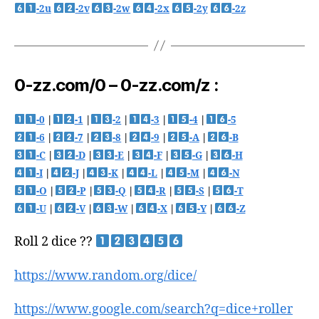
-2u
-2v
-2w
-2x
-2y
-2z
0-zz.com/0 – 0-zz.com/z :
-0
|
-1
|
-2
|
-3
|
-4
|
-5
-6
|
-7
|
-8
|
-9
|
-A
|
-B
-C
|
-D
|
-E
|
-F
|
-G
|
-H
-I
|
-J
|
-K
|
-L
|
-M
|
-N
-O
|
-P
|
-Q
|
-R
|
-S
|
-T
-U
|
-V
|
-W
|
-X
|
-Y
|
-Z
Roll 2 dice ??
https://www.random.org/dice/
https://www.google.com/search?q=dice+roller