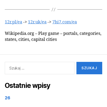
12r.pl/ea
->
12r.uk/ea
->
7hi7.com/ea
Wikipedia.org – Play game – portals, categories,
states, cities, capital cities
Szukaj:
Ostatnie wpisy
26