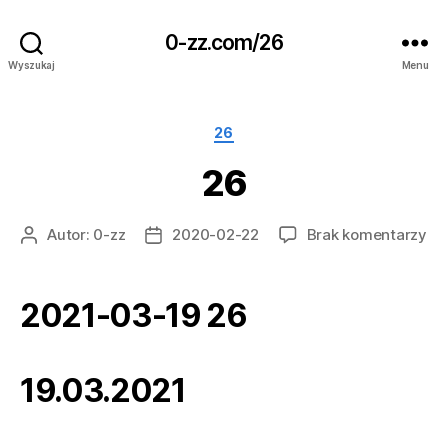
0-zz.com/26
Wyszukaj
Menu
Kategorie
26
26
do
Autor:
0-zz
2020-02-22
Brak komentarzy
Autor
Data
26
wpisu
wpisu
2021-03-19 26
19.03.2021