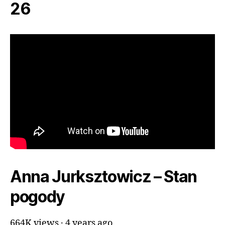
26
Anna Jurksztowicz – Stan
pogody
664K views · 4 years ago