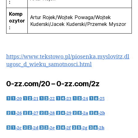
:
Komp
Artur Rojek/Wojtek Powaga/Wojtek
ozytor
Kuderski/Jacek Kuderski/Przemek Myszor
:
https://www.tekstowo.pl/piosenka,myslovitz,dl
ugosc_d_wieku_samotnosci.html
0-zz.com/20 – 0-zz.com/2z
-20
-21
-22
-23
-24
-25
-26
-27
-28
-29
-2a
-2b
-2c
-2d
-2e
-2f
-2g
-2h