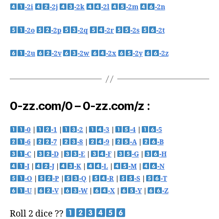
-2i
-2j
-2k
-2l
-2m
-2n
-2o
-2p
-2q
-2r
-2s
-2t
-2u
-2v
-2w
-2x
-2y
-2z
0-zz.com/0 – 0-zz.com/z :
-0
|
-1
|
-2
|
-3
|
-4
|
-5
-6
|
-7
|
-8
|
-9
|
-A
|
-B
-C
|
-D
|
-E
|
-F
|
-G
|
-H
-I
|
-J
|
-K
|
-L
|
-M
|
-N
-O
|
-P
|
-Q
|
-R
|
-S
|
-T
-U
|
-V
|
-W
|
-X
|
-Y
|
-Z
Roll 2 dice ??