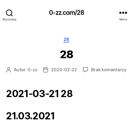
0-zz.com/28
Wyszukaj
Menu
Kategorie
28
28
do
Autor:
0-zz
2020-02-22
Brak komentarzy
Autor
Data
28
wpisu
wpisu
2021-03-21 28
21.03.2021