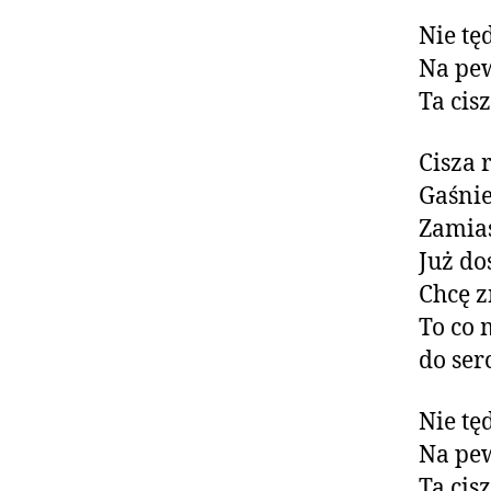
Nie tę
Na pe
Ta cis
Cisza 
Gaśnie
Zamias
Już do
Chcę z
To co 
do ser
Nie tę
Na pe
Ta cis