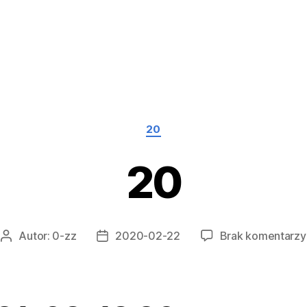
Kategorie
20
20
Autor:
0-zz
2020-02-22
Brak komentarzy
Autor
Data
wpisu
wpisu