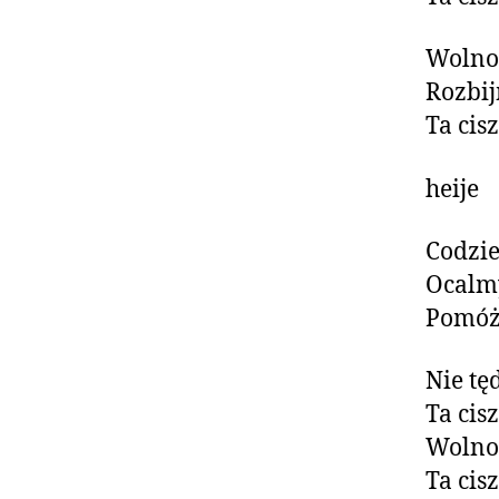
Wolnoś
Rozbij
Ta cis
heije
Codzie
Ocalmy
Pomóż
Nie tę
Ta cis
Wolnoś
Ta cis