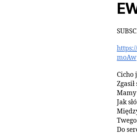
EW
SUBSC
https
moAw
Cicho 
Zgasił
Mamy k
Jak sł
Między
Twego 
Do ser