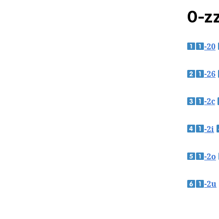
0-zz
-20
-26
-2c
-2i
-2o
-2u