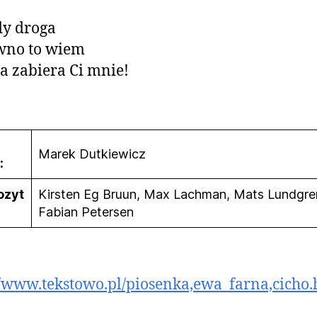
dy droga
wno to wiem
za zabiera Ci mnie!
Marek Dutkiewicz
:
ozyt
Kirsten Eg Bruun, Max Lachman, Mats Lundgre
Fabian Petersen
//www.tekstowo.pl/piosenka,ewa_farna,cicho.