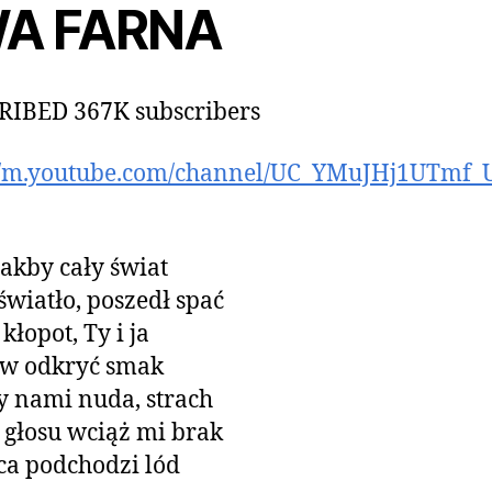
A FARNA
RIBED 367K subscribers
://m.youtube.com/channel/UC_YMuJHj1UTmf_
jakby cały świat
 światło, poszedł spać
łopot, Ty i ja
ów odkryć smak
 nami nuda, strach
głosu wciąż mi brak
ca podchodzi lód