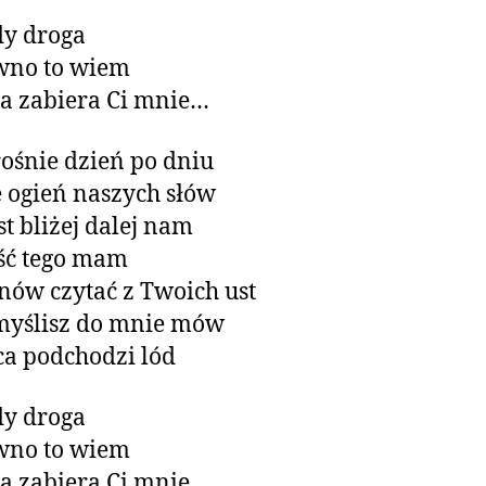
dy droga
wno to wiem
za zabiera Ci mnie…
rośnie dzień po dniu
 ogień naszych słów
t bliżej dalej nam
ść tego mam
nów czytać z Twoich ust
myślisz do mnie mów
ca podchodzi lód
dy droga
wno to wiem
za zabiera Ci mnie