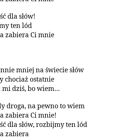
ć dla słów!
my ten lód
za zabiera Ci mnie
nnie mniej na świecie słów
 chociaż ostatnie
 mi dziś, bo wiem…
dy droga, na pewno to wiem
za zabiera Ci mnie!
ć dla słów, rozbijmy ten lód
za zabiera