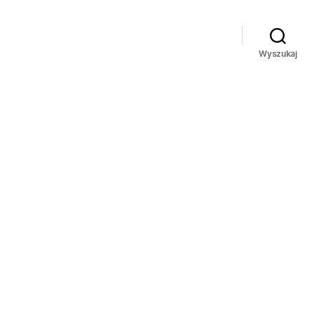
Wyszukaj
do
20