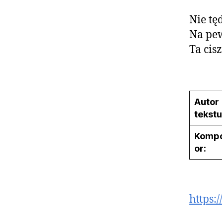
Nie tę
Na pe
Ta cis
Autor
tekstu
Komp
or:
https: