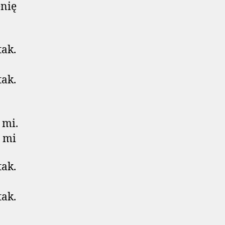
enię
tak.
tak.
 mi.
e mi
tak.
tak.