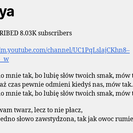
ya
IBED 8.03K subscribers
//m.youtube.com/channel/UC1PqLslajCKhn8–
5_w
 mnie tak, bo lubię słów twoich smak, mów 
iaż czas pewnie odmieni kiedyś nas, mów tak.
 mnie tak, bo lubię słów twoich smak, mów 
am twarz, lecz to nie płacz,
jedno słowo zawstydzona, tak jak owoc rumi