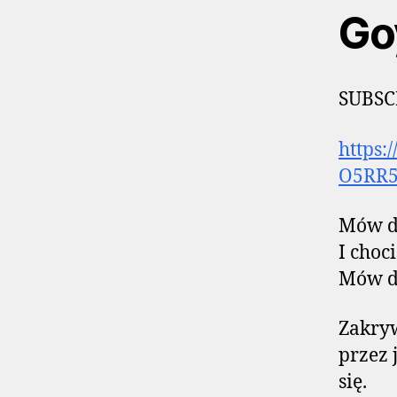
Go
SUBSCR
https:
O5RR
Mów do
I choc
Mów do
Zakryw
przez 
się.