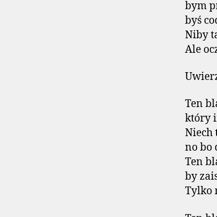
bym pr
byś co
Niby t
Ale oc
Uwier
Ten bl
który 
Niech 
no bo 
Ten bl
by zai
Tylko 