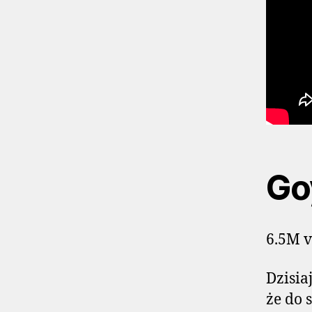
Go
6.5M v
Dzisia
że do 