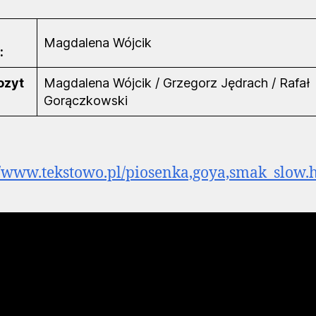
Magdalena Wójcik
:
ozyt
Magdalena Wójcik / Grzegorz Jędrach / Rafał
Gorączkowski
//www.tekstowo.pl/piosenka,goya,smak_slow.