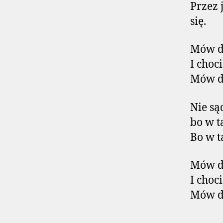
Przez 
się.
Mów do
I choc
Mów do
Nie są
bo w t
Bo w t
Mów do
I choc
Mów do