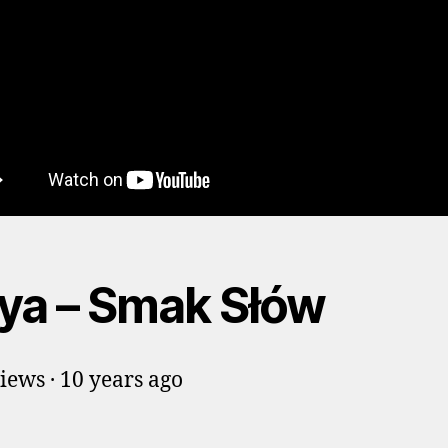
ya – Smak Słów
iews · 10 years ago