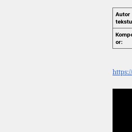
Autor
tekstu
Komp
or:
https: