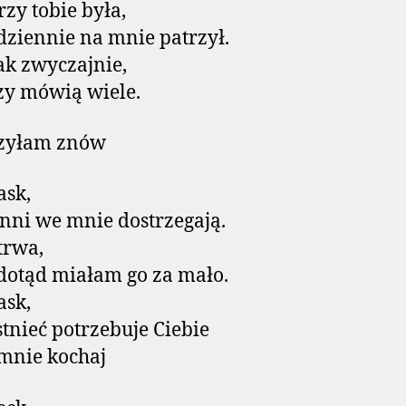
zy tobie była,
dziennie na mnie patrzył.
ak zwyczajnie,
zy mówią wiele.
zyłam znów
ask,
inni we mnie dostrzegają.
trwa,
dotąd miałam go za mało.
ask,
stnieć potrzebuje Ciebie
mnie kochaj