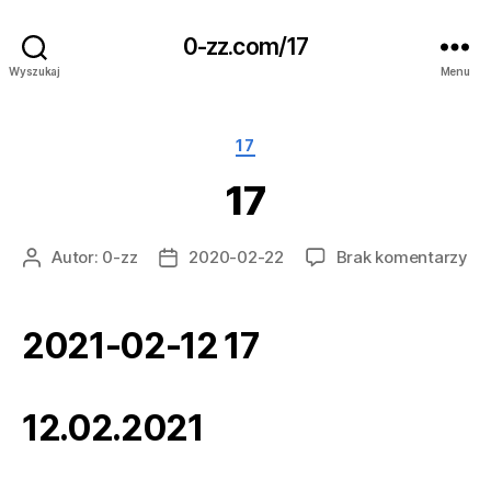
0-zz.com/17
Wyszukaj
Menu
Kategorie
17
17
do
Autor:
0-zz
2020-02-22
Brak komentarzy
Autor
Data
17
wpisu
wpisu
2021-02-12 17
12.02.2021