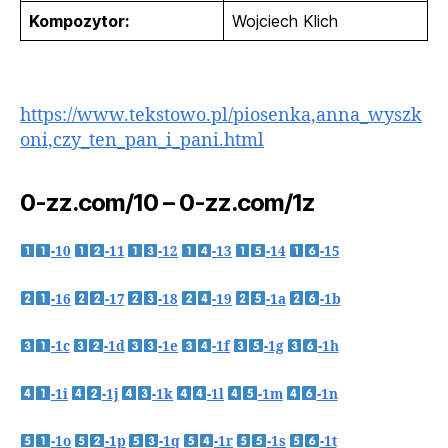
Kompozytor:
Wojciech Klich
https://www.tekstowo.pl/piosenka,anna_wyszk
oni,czy_ten_pan_i_pani.html
0-zz.com/10 – 0-zz.com/1z
-10
-11
-12
-13
-14
-15
-16
-17
-18
-19
-1a
-1b
-1c
-1d
-1e
-1f
-1g
-1h
-1i
-1j
-1k
-1l
-1m
-1n
-1o
-1p
-1q
-1r
-1s
-1t