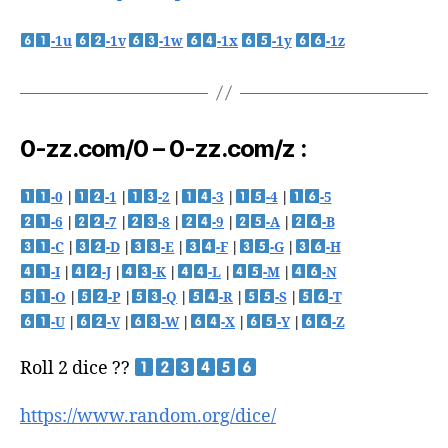
-1u
-1v
-1w
-1x
-1y
-1z
0-zz.com/0 – 0-zz.com/z :
-0
|
-1
|
-2
|
-3
|
-4
|
-5
-6
|
-7
|
-8
|
-9
|
-A
|
-B
-C
|
-D
|
-E
|
-F
|
-G
|
-H
-I
|
-J
|
-K
|
-L
|
-M
|
-N
-O
|
-P
|
-Q
|
-R
|
-S
|
-T
-U
|
-V
|
-W
|
-X
|
-Y
|
-Z
Roll 2 dice ??
https://www.random.org/dice/