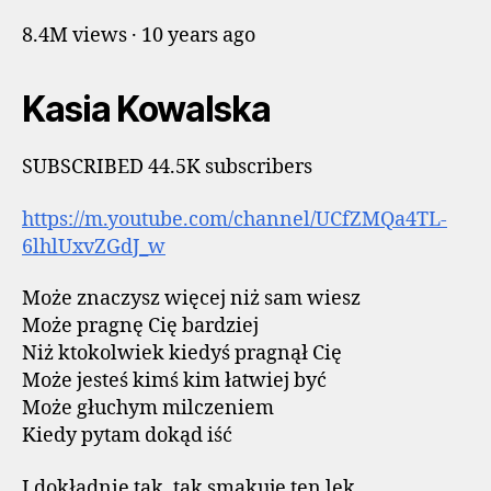
8.4M views · 10 years ago
Kasia Kowalska
SUBSCRIBED 44.5K subscribers
https://m.youtube.com/channel/UCfZMQa4TL-
6lhlUxvZGdJ_w
Może znaczysz więcej niż sam wiesz
Może pragnę Cię bardziej
Niż ktokolwiek kiedyś pragnął Cię
Może jesteś kimś kim łatwiej być
Może głuchym milczeniem
Kiedy pytam dokąd iść
I dokładnie tak, tak smakuje ten lęk