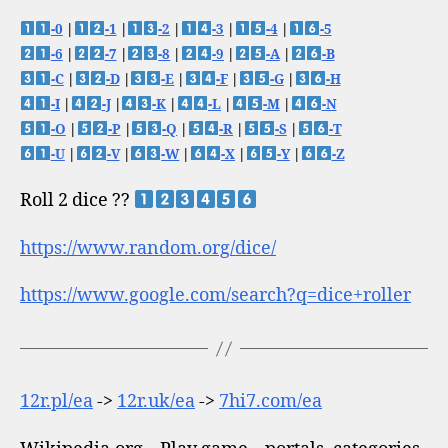
-0
|
-1
|
-2
|
-3
|
-4
|
-5
-6
|
-7
|
-8
|
-9
|
-A
|
-B
-C
|
-D
|
-E
|
-F
|
-G
|
-H
-I
|
-J
|
-K
|
-L
|
-M
|
-N
-O
|
-P
|
-Q
|
-R
|
-S
|
-T
-U
|
-V
|
-W
|
-X
|
-Y
|
-Z
Roll 2 dice ??
https://www.random.org/dice/
https://www.google.com/search?q=dice+roller
12r.pl/ea
->
12r.uk/ea
->
7hi7.com/ea