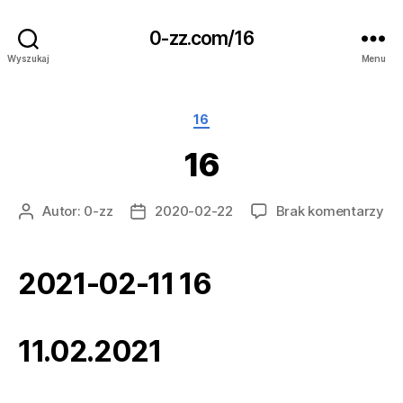
0-zz.com/16
Wyszukaj
Menu
Kategorie
16
16
do
Autor:
0-zz
2020-02-22
Brak komentarzy
Autor
Data
16
wpisu
wpisu
2021-02-11 16
11.02.2021