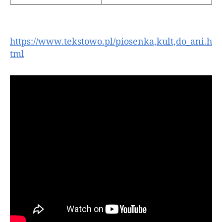
https://www.tekstowo.pl/piosenka,kult,do_ani.h
tml