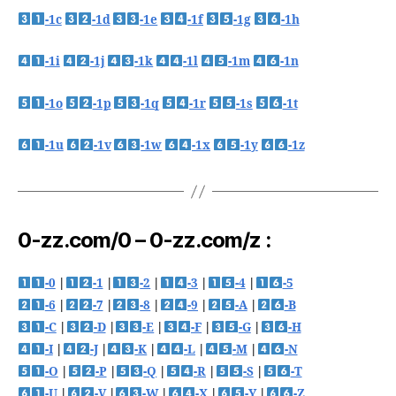
-1c
-1d
-1e
-1f
-1g
-1h
-1i
-1j
-1k
-1l
-1m
-1n
-1o
-1p
-1q
-1r
-1s
-1t
-1u
-1v
-1w
-1x
-1y
-1z
0-zz.com/0 – 0-zz.com/z :
-0
|
-1
|
-2
|
-3
|
-4
|
-5
-6
|
-7
|
-8
|
-9
|
-A
|
-B
-C
|
-D
|
-E
|
-F
|
-G
|
-H
-I
|
-J
|
-K
|
-L
|
-M
|
-N
-O
|
-P
|
-Q
|
-R
|
-S
|
-T
-U
|
-V
|
-W
|
-X
|
-Y
|
-Z