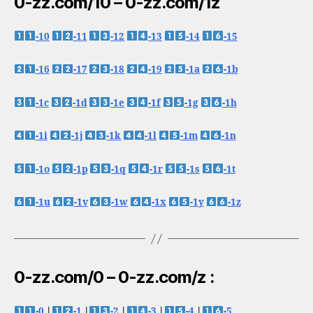
0-zz.com/10 – 0-zz.com/1z
-10
-11
-12
-13
-14
-15
-16
-17
-18
-19
-1a
-1b
-1c
-1d
-1e
-1f
-1g
-1h
-1i
-1j
-1k
-1l
-1m
-1n
-1o
-1p
-1q
-1r
-1s
-1t
-1u
-1v
-1w
-1x
-1y
-1z
0-zz.com/0 – 0-zz.com/z :
-0
|
-1
|
-2
|
-3
|
-4
|
-5