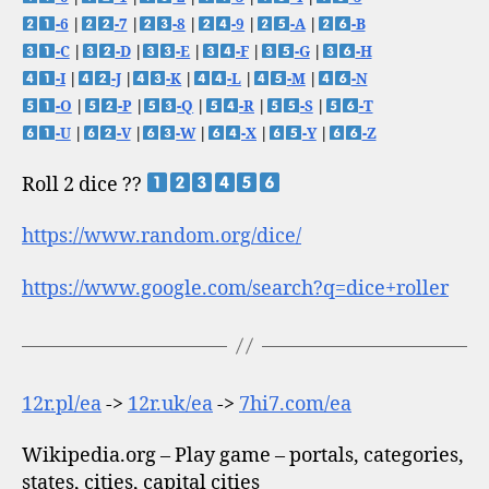
-6
|
-7
|
-8
|
-9
|
-A
|
-B
-C
|
-D
|
-E
|
-F
|
-G
|
-H
-I
|
-J
|
-K
|
-L
|
-M
|
-N
-O
|
-P
|
-Q
|
-R
|
-S
|
-T
-U
|
-V
|
-W
|
-X
|
-Y
|
-Z
Roll 2 dice ??
https://www.random.org/dice/
https://www.google.com/search?q=dice+roller
12r.pl/ea
->
12r.uk/ea
->
7hi7.com/ea
Wikipedia.org – Play game – portals, categories,
states, cities, capital cities