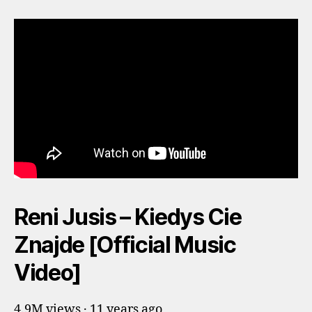
Reni Jusis – Kiedys Cie
Znajde [Official Music
Video]
4.9M views · 11 years ago