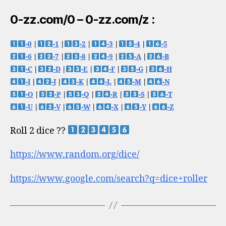
0-zz.com/0 – 0-zz.com/z :
-0
|
-1
|
-2
|
-3
|
-4
|
-5
-6
|
-7
|
-8
|
-9
|
-A
|
-B
-C
|
-D
|
-E
|
-F
|
-G
|
-H
-I
|
-J
|
-K
|
-L
|
-M
|
-N
-O
|
-P
|
-Q
|
-R
|
-S
|
-T
-U
|
-V
|
-W
|
-X
|
-Y
|
-Z
Roll 2 dice ??
https://www.random.org/dice/
https://www.google.com/search?q=dice+roller