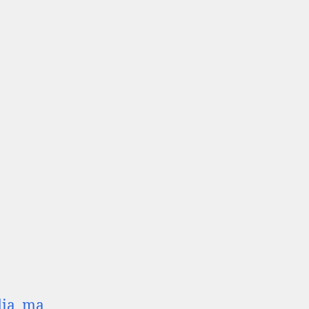
_dia_ma