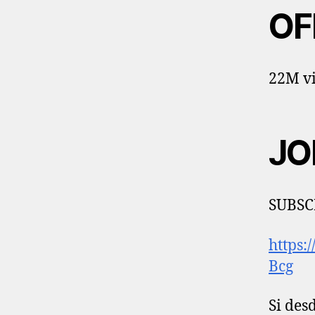
OF
22M vi
JO
SUBSC
https
Bcg
Si des