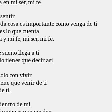
a en mi ser, mi fe
 sentir
da cosa es importante como venga de ti
 es lo que cuenta
 y mi fe, mi ser, mi fe.
 sueno llega a ti
lo tienes que decir asi
solo con vivir
iene que venir de ti
e ti.
 dentro de mi