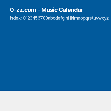
0-zz.com - Music Calendar
Index: 0123456789abcdefg hi jklmnopqrstuvwxyz