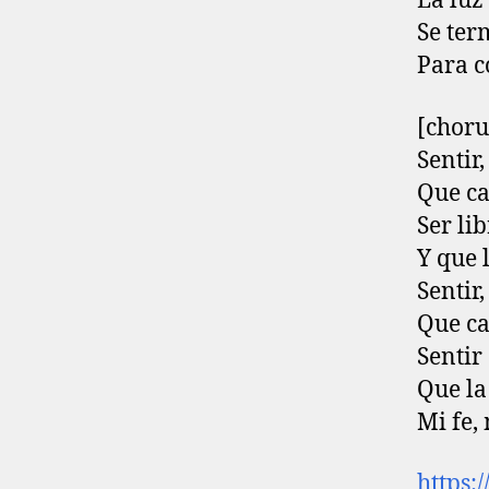
La luz
Se ter
Para c
[choru
Sentir,
Que ca
Ser li
Y que 
Sentir,
Que ca
Sentir
Que la
Mi fe, 
https: