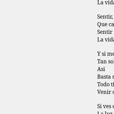
La vid
Sentir,
Que ca
Sentir
La vida
Y si me
Tan so
Asi
Basta 
Todo t
Venir d
Si ves