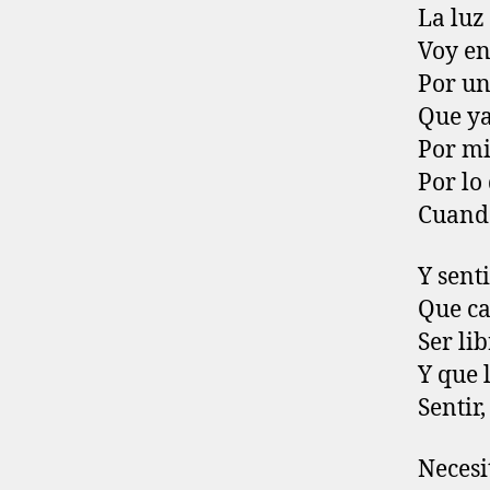
La luz
Voy en
Por un
Que ya
Por mi
Por lo
Cuando
Y senti
Que ca
Ser li
Y que l
Sentir,
Necesi