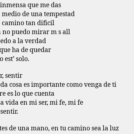
 inmensa que me das
 medio de una tempestad
 camino tan dificil
 no puedo mirar m s all
edo a la verdad
 que ha de quedar
 est’ solo.
r, sentir
da cosa es importante como venga de ti
bre es lo que cuenta
a vida en mi ser, mi fe, mi fe
 sentir.
tes de una mano, en tu camino sea la luz