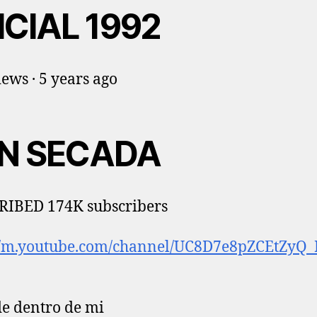
ICIAL 1992
ews · 5 years ago
N SECADA
RIBED 174K subscribers
://m.youtube.com/channel/UC8D7e8pZCEtZyQ
de dentro de mi