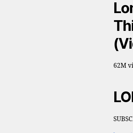
Lo
Th
(V
62M vi
LO
SUBSC