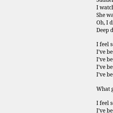
Sudden
I watc
She wa
Oh, I 
Deep d
I feel 
I’ve b
I’ve b
I’ve b
I’ve b
What g
I feel 
I’ve b