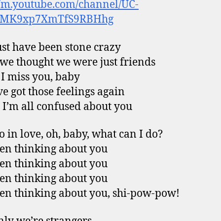
//m.youtube.com/channel/UC-
MK9xp7XmTfS9RBHhg
t have been stone crazy
e thought we were just friends
 I miss you, baby
ve got those feelings again
s I’m all confused about you
so in love, oh, baby, what can I do?
een thinking about you
een thinking about you
een thinking about you
een thinking about you, shi-pow-pow!