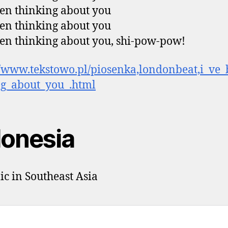
een thinking about you
een thinking about you
een thinking about you, shi-pow-pow!
//www.tekstowo.pl/piosenka,londonbeat,i_ve_
ng_about_you_.html
donesia
ic in Southeast Asia