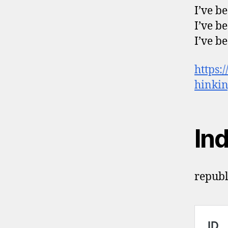
I’ve b
I’ve b
I’ve b
https:
hinki
In
republ