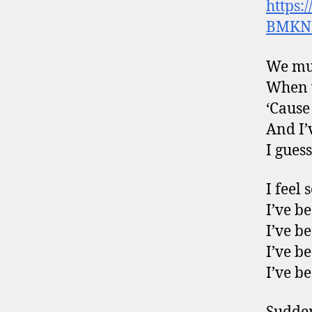
https:
BMKN
We mus
When w
‘Cause
And I’
I gues
I feel 
I’ve b
I’ve b
I’ve b
I’ve b