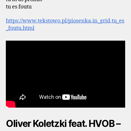
tu es foutu
https://www.tekstowo.pl/piosenka,in_grid,tu_es
_foutu.html
Oliver Koletzki feat. HVOB –