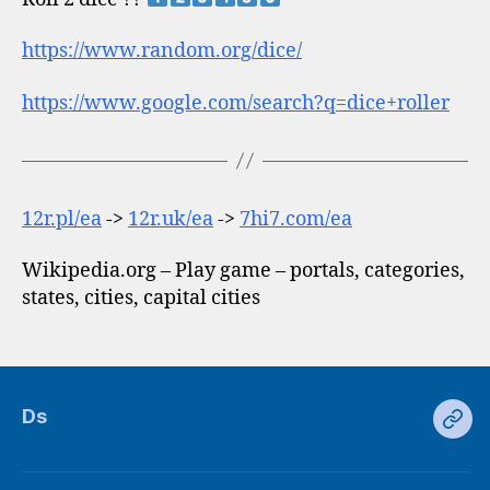
https://www.random.org/dice/
https://www.google.com/search?q=dice+roller
12r.pl/ea
->
12r.uk/ea
->
7hi7.com/ea
Wikipedia.org – Play game – portals, categories,
states, cities, capital cities
Ds
Ds