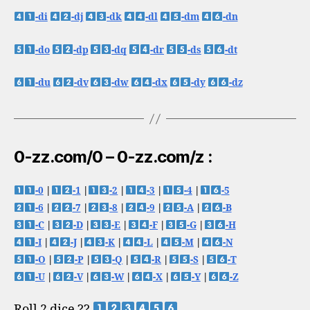
-di
-dj
-dk
-dl
-dm
-dn
-do
-dp
-dq
-dr
-ds
-dt
-du
-dv
-dw
-dx
-dy
-dz
0-zz.com/0 – 0-zz.com/z :
-0
|
-1
|
-2
|
-3
|
-4
|
-5
-6
|
-7
|
-8
|
-9
|
-A
|
-B
-C
|
-D
|
-E
|
-F
|
-G
|
-H
-I
|
-J
|
-K
|
-L
|
-M
|
-N
-O
|
-P
|
-Q
|
-R
|
-S
|
-T
-U
|
-V
|
-W
|
-X
|
-Y
|
-Z
Roll 2 dice ??