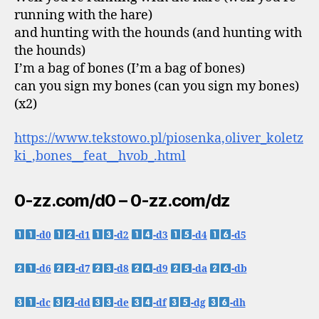
running with the hare)
and hunting with the hounds (and hunting with
the hounds)
I’m a bag of bones (I’m a bag of bones)
can you sign my bones (can you sign my bones)
(x2)
https://www.tekstowo.pl/piosenka,oliver_koletz
ki_,bones__feat__hvob_.html
0-zz.com/d0 – 0-zz.com/dz
-d0
-d1
-d2
-d3
-d4
-d5
-d6
-d7
-d8
-d9
-da
-db
-dc
-dd
-de
-df
-dg
-dh