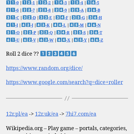
-0
|
-1
|
-2
|
-3
|
-4
|
-5
-6
|
-7
|
-8
|
-9
|
-A
|
-B
-C
|
-D
|
-E
|
-F
|
-G
|
-H
-I
|
-J
|
-K
|
-L
|
-M
|
-N
-O
|
-P
|
-Q
|
-R
|
-S
|
-T
-U
|
-V
|
-W
|
-X
|
-Y
|
-Z
Roll 2 dice ??
https://www.random.org/dice/
https://www.google.com/search?q=dice+roller
12r.pl/ea
->
12r.uk/ea
->
7hi7.com/ea
Wikipedia.org – Play game – portals, categories,