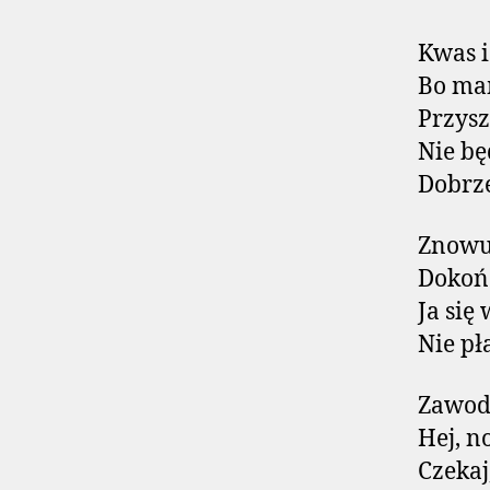
Kwas i
Bo mam
Przysz
Nie bę
Dobrze
Znowu 
Dokońc
Ja się
Nie pł
Zawod
Hej, n
Czekaj