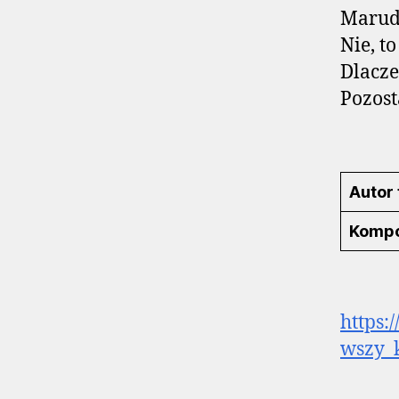
Marud
Nie, t
Dlacze
Pozost
Autor 
Kompo
https:
wszy_k