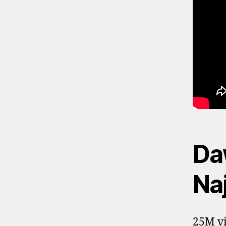
Da
Na
25M vi