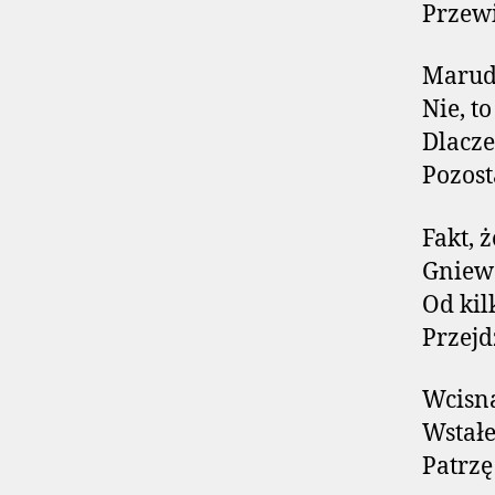
Przew
Marud
Nie, t
Dlacze
Pozost
Fakt, 
Gniew 
Od kil
Przejd
Wcisną
Wstałe
Patrzę