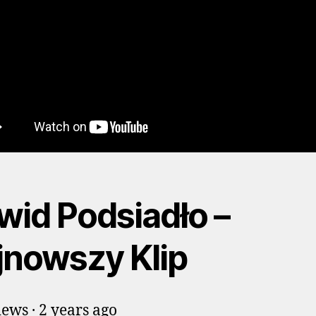
wid Podsiadło –
jnowszy Klip
ews · 2 years ago