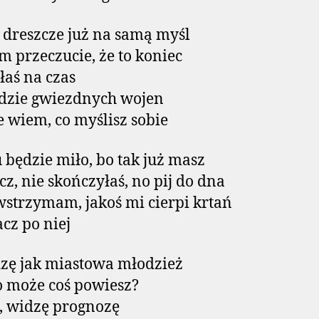
 dreszcze już na samą myśl
 przeczucie, że to koniec
łaś na czas
dzie gwiezdnych wojen
 wiem, co myślisz sobie
będzie miło, bo tak już masz
z, nie skończyłaś, no pij do dna
 wstrzymam, jakoś mi cierpi krtań
acz po niej
zę jak miastowa młodzież
o może coś powiesz?
, widzę prognozę