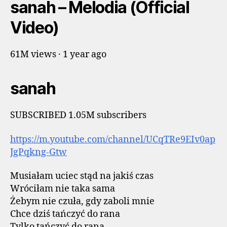
sanah – Melodia (Official
Video)
61M views · 1 year ago
sanah
SUBSCRIBED 1.05M subscribers
https://m.youtube.com/channel/UCqTRe9EIv0ap
JgPqkng-Gtw
Musiałam uciec stąd na jakiś czas
Wróciłam nie taka sama
Żebym nie czuła, gdy zaboli mnie
Chce dziś tańczyć do rana
Tylko tańczyć do rana