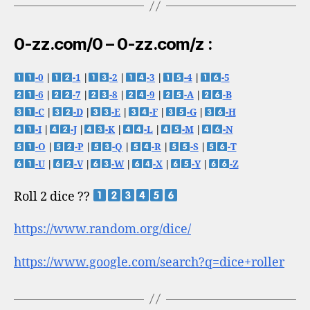
0-zz.com/0 – 0-zz.com/z :
-0
|
-1
|
-2
|
-3
|
-4
|
-5
-6
|
-7
|
-8
|
-9
|
-A
|
-B
-C
|
-D
|
-E
|
-F
|
-G
|
-H
-I
|
-J
|
-K
|
-L
|
-M
|
-N
-O
|
-P
|
-Q
|
-R
|
-S
|
-T
-U
|
-V
|
-W
|
-X
|
-Y
|
-Z
Roll 2 dice ??
https://www.random.org/dice/
https://www.google.com/search?q=dice+roller