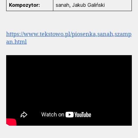
Kompozytor:
sanah, Jakub Galiński
https://www.tekstowo.pl/piosenka,sanah,szamp
an.html